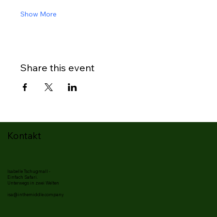
Show More
Share this event
Kontakt
Isabelle Tschugmall -
Einfach Safari.
Unterwegs in zwei Welten
isa@inthemiddle.company