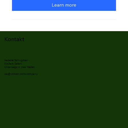
Learn more
Kontakt
Isabelle Tschugmall -
Einfach Safari.
Unterwegs in zwei Welten
isa@inthemiddle.company